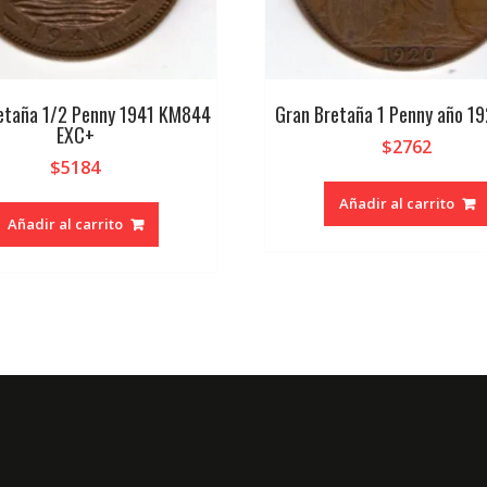
etaña 1/2 Penny 1941 KM844
Gran Bretaña 1 Penny año 1
EXC+
$
2762
$
5184
Añadir al carrito
Añadir al carrito