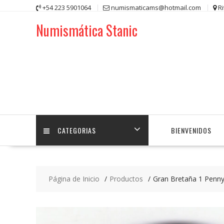
Saltar
+54 223 5901064
numismaticams@hotmail.com
R
contenido
Numismática Stanic
CATEGORIAS
BIENVENIDOS
Página de Inicio
Productos
Gran Bretaña 1 Penn