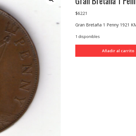
Gran Bretaña 1 Pe
$
6221
Gran Bretaña 1 Penny 1921 K
1 disponibles
Gran
Añadir al carrito
Bretaña
1
Penny
1921
KM810
EXC
cantidad