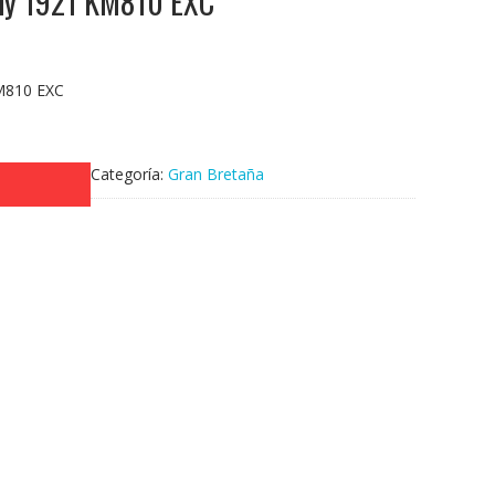
nny 1921 KM810 EXC
M810 EXC
Categoría:
Gran Bretaña