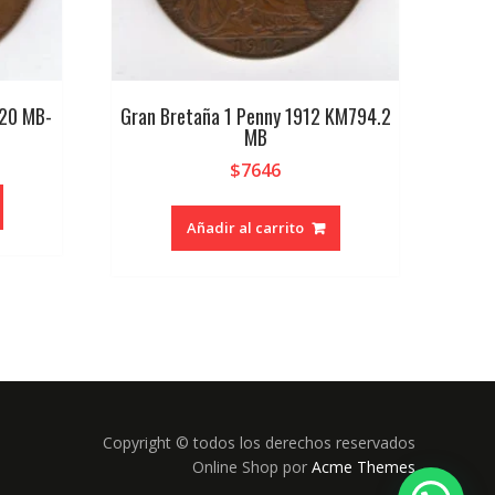
920 MB-
Gran Bretaña 1 Penny 1912 KM794.2
MB
$
7646
Añadir al carrito
Copyright © todos los derechos reservados
Online Shop por
Acme Themes