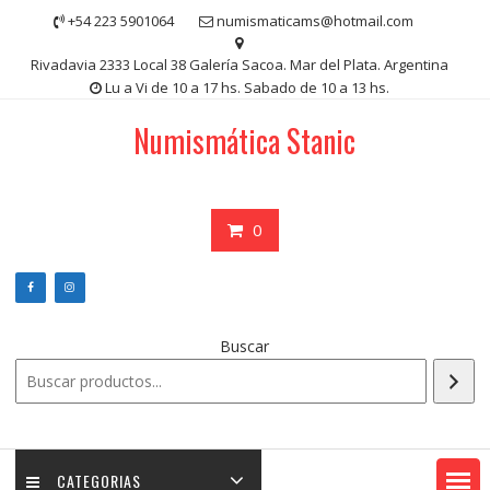
Saltar
+54 223 5901064
numismaticams@hotmail.com
contenido
Rivadavia 2333 Local 38 Galería Sacoa. Mar del Plata. Argentina
Lu a Vi de 10 a 17 hs. Sabado de 10 a 13 hs.
Numismática Stanic
0
Buscar
CATEGORIAS