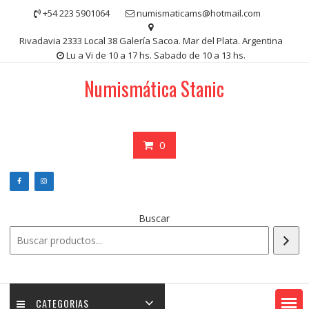
Saltar
+54 223 5901064
numismaticams@hotmail.com
contenido
Rivadavia 2333 Local 38 Galería Sacoa. Mar del Plata. Argentina
Lu a Vi de 10 a 17 hs. Sabado de 10 a 13 hs.
Numismática Stanic
0
Buscar
CATEGORIAS