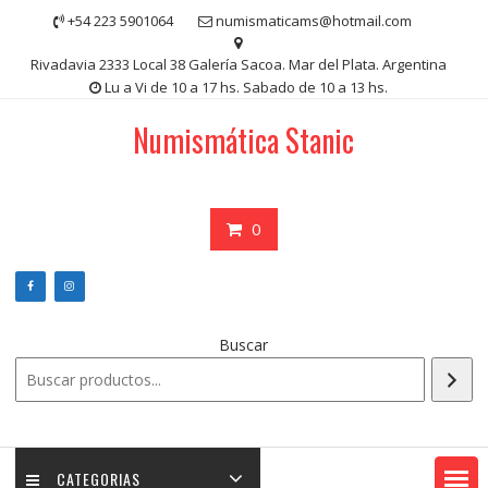
Saltar
+54 223 5901064
numismaticams@hotmail.com
contenido
Rivadavia 2333 Local 38 Galería Sacoa. Mar del Plata. Argentina
Lu a Vi de 10 a 17 hs. Sabado de 10 a 13 hs.
Numismática Stanic
0
Buscar
CATEGORIAS