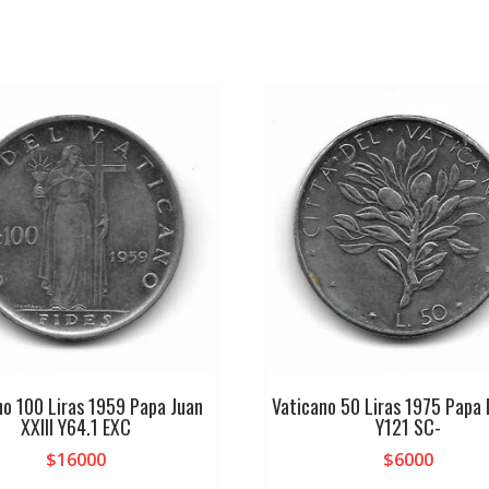
no 100 Liras 1959 Papa Juan
Vaticano 50 Liras 1975 Papa 
XXIII Y64.1 EXC
Y121 SC-
$
16000
$
6000