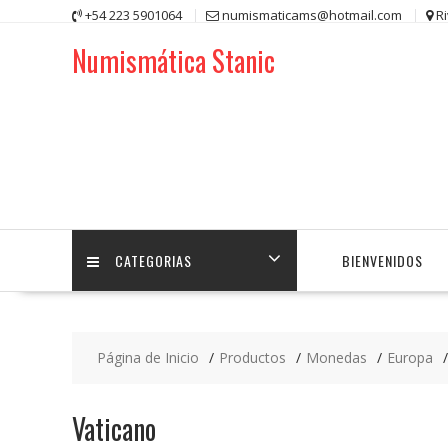
Saltar
+54 223 5901064
numismaticams@hotmail.com
R
contenido
Numismática Stanic
CATEGORIAS
BIENVENIDOS
Página de Inicio
Productos
Monedas
Europa
Vaticano