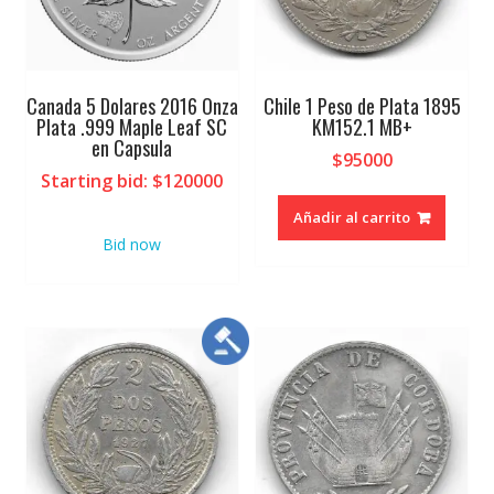
Canada 5 Dolares 2016 Onza
Chile 1 Peso de Plata 1895
Plata .999 Maple Leaf SC
KM152.1 MB+
en Capsula
$
95000
Starting bid
:
$
120000
Añadir al carrito
Bid now