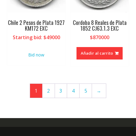
Chile 2 Pesos de Plata 1927
Cordoba 8 Reales de Plata
KM172 EXC
1852 CJ63.1.3 EXC
Starting bid
:
$
49000
$
870000
Añadir al carrito
Bid now
1
2
3
4
5
→