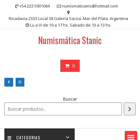
Saltar
+54 223 5901064
numismaticams@hotmail.com
contenido
Rivadavia 2333 Local 38 Galería Sacoa. Mar del Plata. Argentina
Lu a Vi de 10 a 17 hs. Sabado de 10 a 13 hs.
Numismática Stanic
0
Buscar
CATEGORIAS