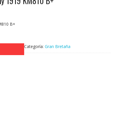
nny 1919 KM810 B+
KM810 B+
Categoría:
Gran Bretaña