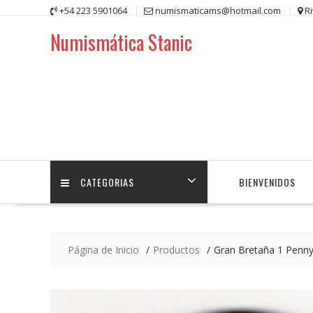
Saltar
+54 223 5901064
numismaticams@hotmail.com
R
contenido
Numismática Stanic
CATEGORIAS
BIENVENIDOS
Página de Inicio
Productos
Gran Bretaña 1 Penn