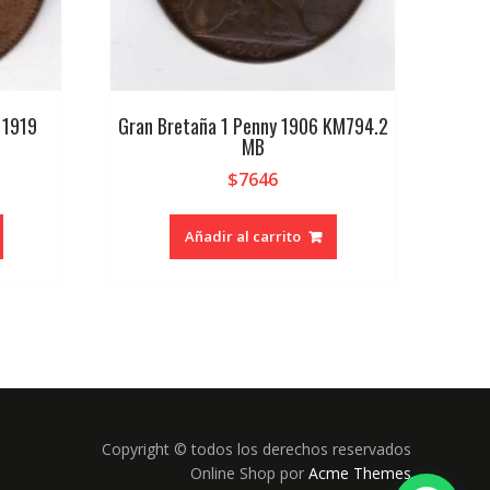
 1919
Gran Bretaña 1 Penny 1906 KM794.2
MB
$
7646
Añadir al carrito
Copyright © todos los derechos reservados
Online Shop por
Acme Themes