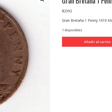
Gran Bretaña 1 Pe
$
2592
Gran Bretaña 1 Penny 1919 
1 disponibles
Gran
Añadir al carrito
Bretaña
1
Penny
1919
KM810
B+
cantidad