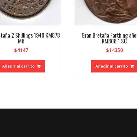
etaña 2 Shillings 1949 KM878
Gran Bretaña Farthing año
MB
KM808.1 SC
$
4147
$
14350
Añadir al carrito
Añadir al carrito