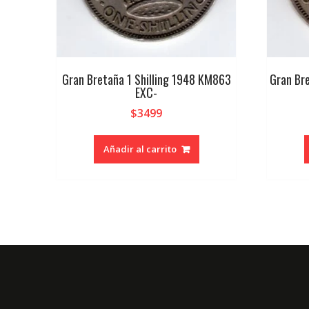
Gran Bretaña 1 Shilling 1948 KM863
Gran Br
EXC-
$
3499
Añadir al carrito