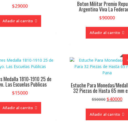
Boton Militar Premio Repu
$
29000
Argentina Viva La Federa
$
90000
Añadir al carrito
Añadir al carrito
es Medalla 1810-1910 25 de
o. Las Escuelas Publicas
Estuche Para Monedas/Medal
32 Piezas de Hasta 65 mm e
$
15000
El
El
$
40000
$
50000
precio
pr
Añadir al carrito
original
ac
Añadir al carrito
era:
es
$50000.
$4