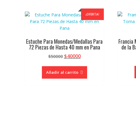
¡OFERTA!
Estuche Para Monedas/Medallas Para
Francia
72 Piezas de Hasta 40 mm en Pana
de la B
El
El
$
40000
$
50000
precio
precio
original
actual
Añadir al carrito
era:
es:
$50000.
$40000.