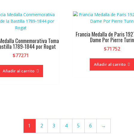
Francia Medalla de Paris 192
Dame Por Pierre Turin
 Medalla Conmemorativa Toma
astilla 1789-1844 por Rogat
$
71752
$
77271
Añadir al carrito
Añadir al carrito
1
2
3
4
5
6
→