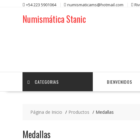
Saltar
+54 223 5901064
numismaticams@hotmail.com
Ri
contenido
Numismática Stanic
CATEGORIAS
BIENVENIDOS
Página de Inicio
Productos
Medallas
Medallas