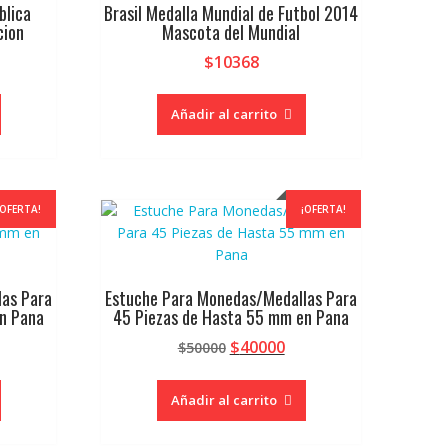
blica
Brasil Medalla Mundial de Futbol 2014
cion
Mascota del Mundial
$
10368
Añadir al carrito
¡OFERTA!
¡OFERTA!
las Para
Estuche Para Monedas/Medallas Para
n Pana
45 Piezas de Hasta 55 mm en Pana
El
El
$
40000
$
50000
ecio
precio
precio
tual
original
actual
Añadir al carrito
:
era:
es:
0000.
$50000.
$40000.