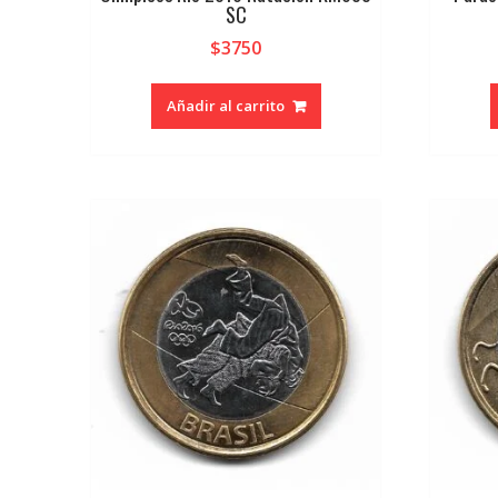
SC
$
3750
Añadir al carrito