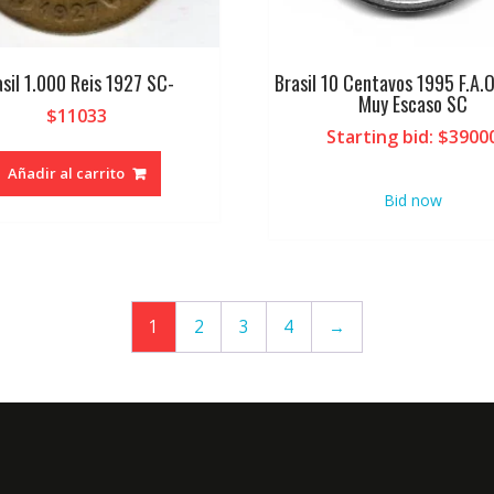
asil 1.000 Reis 1927 SC-
Brasil 10 Centavos 1995 F.A
Muy Escaso SC
$
11033
Starting bid
:
$
3900
Añadir al carrito
Bid now
1
2
3
4
→