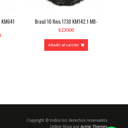
.O KM641
Brasil 10 Reis 1730 KM142.1 MB-
$
23000
0
Añadir al carrito
Copyright © todos los derechos reservados
Online Shop por
Acme Themes