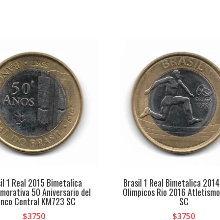
il 1 Real 2015 Bimetalica
Brasil 1 Real Bimetalica 201
orativa 50 Aniversario del
Olimpicos Rio 2016 Atletism
nco Central KM723 SC
SC
$
3750
$
3750