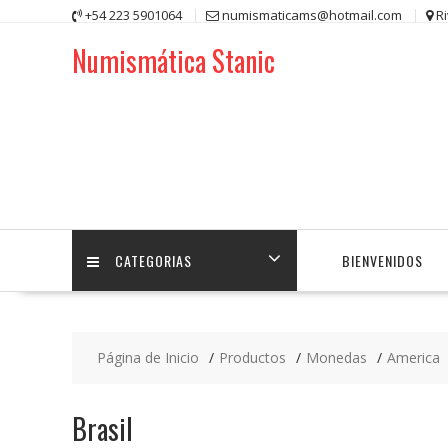
Saltar
+54 223 5901064
numismaticams@hotmail.com
R
contenido
Numismática Stanic
CATEGORIAS
BIENVENIDOS
Página de Inicio
Productos
Monedas
America
Brasil