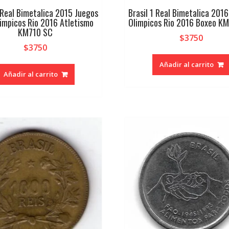
1 Real Bimetalica 2015 Juegos
Brasil 1 Real Bimetalica 201
impicos Rio 2016 Atletismo
Olimpicos Rio 2016 Boxeo K
KM710 SC
$
3750
$
3750
Añadir al carrito
Añadir al carrito