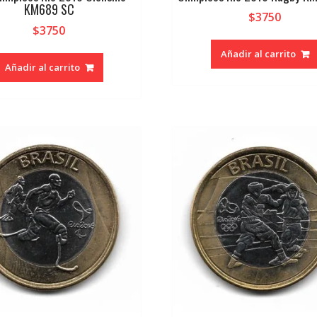
KM689 SC
$
3750
$
3750
Añadir al carrito
Añadir al carrito