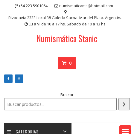
Saltar
+54 223 5901064
numismaticams@hotmail.com
contenido
Rivadavia 2333 Local 38 Galería Sacoa. Mar del Plata. Argentina
Lu a Vi de 10 a 17 hs. Sabado de 10 a 13 hs.
Numismática Stanic
0
Buscar
CATEGORIAS