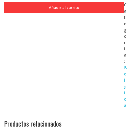
Belgica
C
Añadir al carrito
Ocupacion
a
Alemana
t
1
e
Franco
g
1943
o
KM128
r
MB
í
cantidad
a
:
B
e
l
g
i
c
a
Productos relacionados