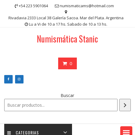
Saltar
+54 223 5901064
numismaticams@hotmail.com
contenido
Rivadavia 2333 Local 38 Galería Sacoa. Mar del Plata. Argentina
Lu a Vi de 10 a 17 hs. Sabado de 10 a 13 hs.
Numismática Stanic
0
Buscar
CATEGORIAS