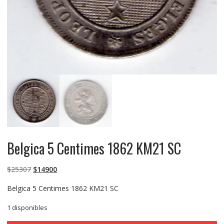
Belgica 5 Centimes 1862 KM21 SC
El
El
$
25307
$
14900
precio
precio
Belgica 5 Centimes 1862 KM21 SC
original
actual
era:
es:
1 disponibles
$25307.
$14900.