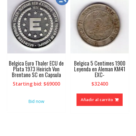
Belgica Euro Thaler ECU de
Belgica 5 Centimes 1900
Plata 1973 Heirich Von
Leyenda en Aleman KM41
Brentano SC en Capsula
EXC-
Starting bid
:
$
69000
$
32400
Añadir al carrito
Bid now