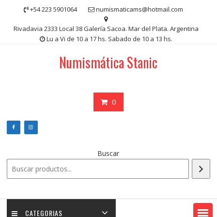
Saltar
+54 223 5901064
numismaticams@hotmail.com
contenido
Rivadavia 2333 Local 38 Galería Sacoa. Mar del Plata. Argentina
Lu a Vi de 10 a 17 hs. Sabado de 10 a 13 hs.
Numismática Stanic
0
Buscar
CATEGORIAS