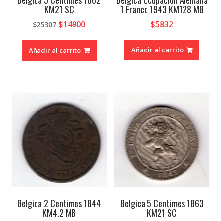
KM21 SC
1 Franco 1943 KM128 MB
El
El
$
14900
$
5832
$
25307
precio
precio
original
actual
Añadir al carrito
Añadir al carrito
era:
es:
$25307.
$14900.
Belgica 2 Centimes 1844
Belgica 5 Centimes 1863
KM4.2 MB
KM21 SC