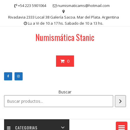
Saltar
+54 223 5901064
numismaticams@hotmail.com
contenido
Rivadavia 2333 Local 38 Galería Sacoa. Mar del Plata. Argentina
Lu a Vi de 10 a 17 hs. Sabado de 10 a 13 hs.
Numismática Stanic
0
Buscar
CATEGORIAS