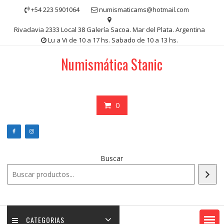
Saltar
+54 223 5901064
numismaticams@hotmail.com
contenido
Rivadavia 2333 Local 38 Galería Sacoa. Mar del Plata. Argentina
Lu a Vi de 10 a 17 hs. Sabado de 10 a 13 hs.
Numismática Stanic
0
Buscar
CATEGORIAS