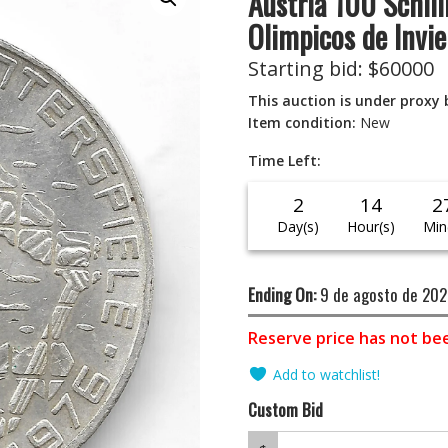
Austria 100 Schill
Olimpicos de Invi
Starting bid
:
$
60000
This auction is under proxy 
Item condition:
New
Time Left:
2
14
2
Day(s)
Hour(s)
Min
Ending On:
9 de agosto de 202
Reserve price has not be
Add to watchlist!
Custom Bid