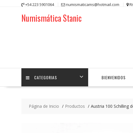
Saltar
+54 223 5901064
numismaticams@hotmail.com
R
contenido
Numismática Stanic
CATEGORIAS
BIENVENIDOS
Página de Inicio
Productos
Austria 100 Schilling