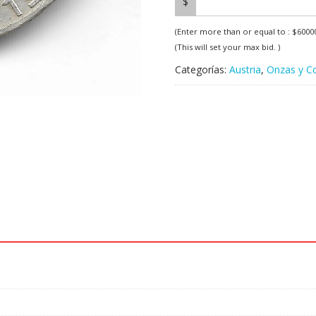
$
(Enter more than or equal to :
$
6000
(This will set your max bid. )
Categorías:
Austria
,
Onzas y Co