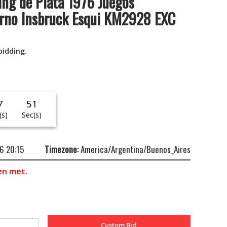
ing de Plata 1976 Juegos
erno Insbruck Esqui KM2928 EXC
bidding.
7
50
(s)
Sec(s)
6 20:15
Timezone:
America/Argentina/Buenos_Aires
en met.
Custom Bid