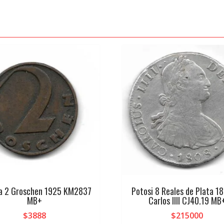
ia 2 Groschen 1925 KM2837
Potosi 8 Reales de Plata 18
MB+
Carlos IIII CJ40.19 MB
$
3888
$
215000