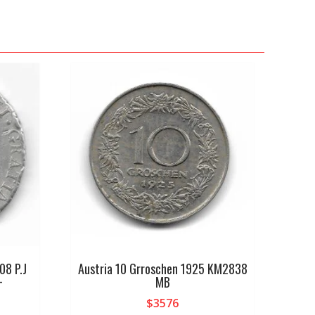
08 P.J
Austria 10 Grroschen 1925 KM2838
+
MB
$
3576