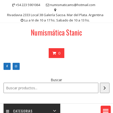
Saltar
+54 223 5901064
numismaticams@hotmail.com
contenido
Rivadavia 2333 Local 38 Galería Sacoa. Mar del Plata. Argentina
Lu a Vi de 10 a 17 hs. Sabado de 10 a 13 hs.
Numismática Stanic
0
Buscar
CATEGORIAS