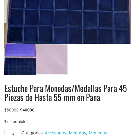
Estuche Para Monedas/Medallas Para 45
Piezas de Hasta 55 mm en Pana
El
El
$
50000
$
40000
precio
precio
3 disponibles
original
actual
era:
es:
Estuche
Categorías:
Accesorios
,
Medallas
,
Monedas