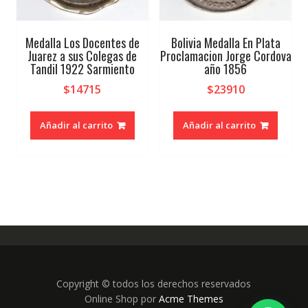
Medalla Los Docentes de
Bolivia Medalla En Plata
Juarez a sus Colegas de
Proclamacion Jorge Cordova
Tandil 1922 Sarmiento
año 1856
$
14715
$
23910
Añadir al carrito
Añadir al carrito
Copyright © todos los derechos reservados
Online Shop por
Acme Themes