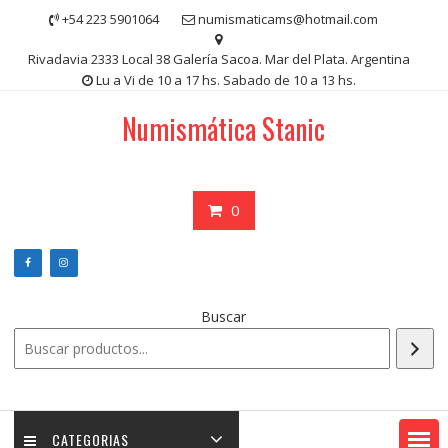
Saltar
+54 223 5901064
numismaticams@hotmail.com
contenido
Rivadavia 2333 Local 38 Galería Sacoa. Mar del Plata. Argentina
Lu a Vi de 10 a 17 hs. Sabado de 10 a 13 hs.
Numismática Stanic
0
Buscar
CATEGORIAS