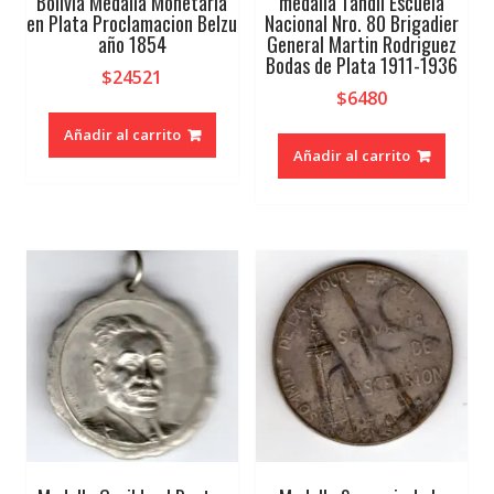
Bolivia Medalla Monetaria
medalla Tandil Escuela
en Plata Proclamacion Belzu
Nacional Nro. 80 Brigadier
año 1854
General Martin Rodriguez
Bodas de Plata 1911-1936
$
24521
$
6480
Añadir al carrito
Añadir al carrito