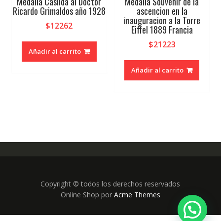
Medalla Casilda al Doctor
Medalla Souvenir de la
Ricardo Grimaldos año 1928
ascencion en la
inauguracion a la Torre
$
12262
Eiffel 1889 Francia
$
21223
Añadir al carrito
Añadir al carrito
Copyright © todos los derechos reservados
Online Shop por
Acme Themes