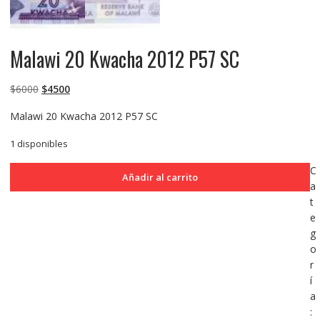
Malawi 20 Kwacha 2012 P57 SC
El
El
$
6000
$
4500
precio
precio
Malawi 20 Kwacha 2012 P57 SC
original
actual
era:
es:
1 disponibles
$6000.
$4500.
Malawi
C
Añadir al carrito
20
a
Kwacha
t
2012
e
P57
g
SC
o
cantidad
r
í
a
: