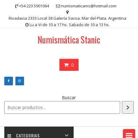
Saltar
+54 223 5901064
numismaticams@hotmail.com
contenido
Rivadavia 2333 Local 38 Galería Sacoa. Mar del Plata. Argentina
Lu a Vi de 10 a 17 hs. Sabado de 10 a 13 hs.
Numismática Stanic
0
Buscar
CATEGORIAS