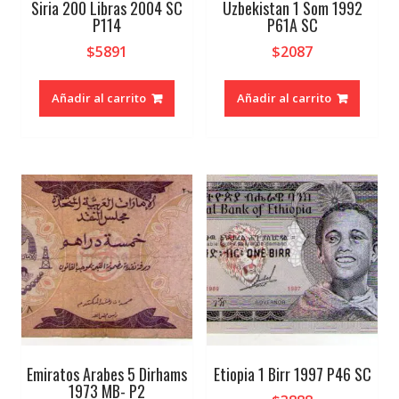
Siria 200 Libras 2004 SC
Uzbekistan 1 Som 1992
P114
P61A SC
$
5891
$
2087
Añadir al carrito
Añadir al carrito
Emiratos Arabes 5 Dirhams
Etiopia 1 Birr 1997 P46 SC
1973 MB- P2