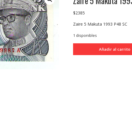
Zaire 5 Makuta 199
$
2385
Zaire 5 Makuta 1993 P48 SC
1 disponibles
Zaire
Añadir al carrito
5
Makuta
1993
P48
SC
cantidad