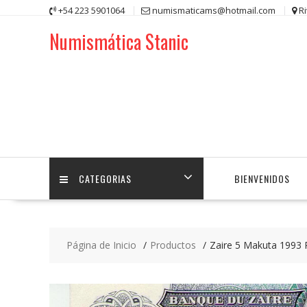
Saltar
+54 223 5901064
numismaticams@hotmail.com
R
contenido
Numismática Stanic
CATEGORIAS
BIENVENIDOS
Página de Inicio
Productos
Zaire 5 Makuta 1993 