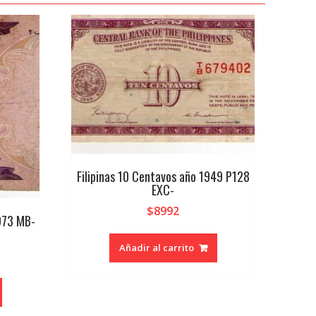
Filipinas 10 Centavos año 1949 P128
EXC-
$
8992
973 MB-
Añadir al carrito