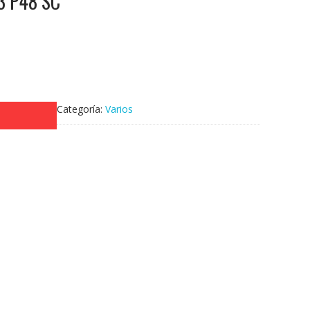
3 P48 SC
Categoría:
Varios