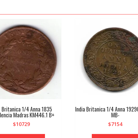
a Britanica 1/4 Anna 1835
India Britanica 1/4 Anna 192
dencia Madras KM446.1 B+
MB-
$
10729
$
7154