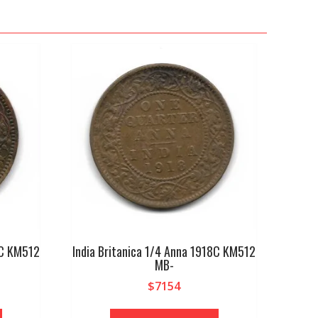
9C KM512
India Britanica 1/4 Anna 1918C KM512
MB-
$
7154