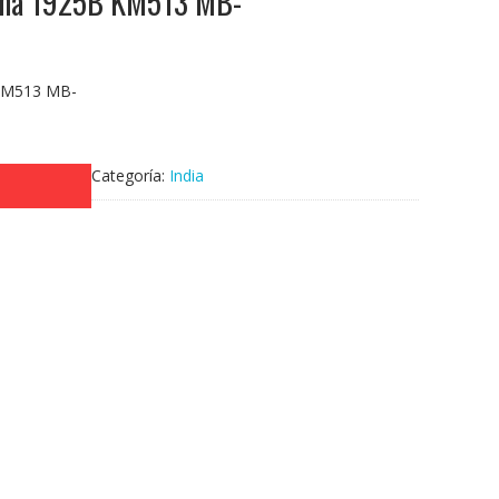
Anna 1925B KM513 MB-
 KM513 MB-
Categoría:
India