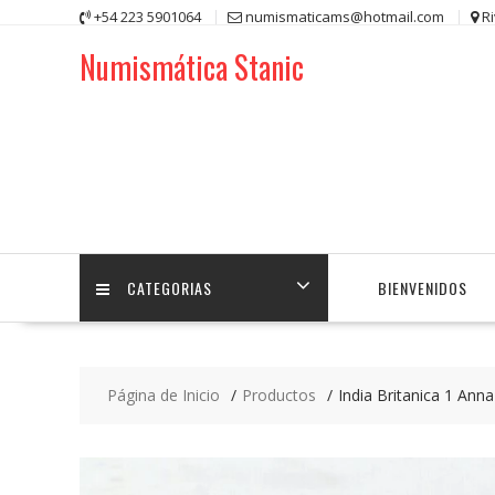
Saltar
+54 223 5901064
numismaticams@hotmail.com
R
contenido
Numismática Stanic
CATEGORIAS
BIENVENIDOS
Página de Inicio
Productos
India Britanica 1 An