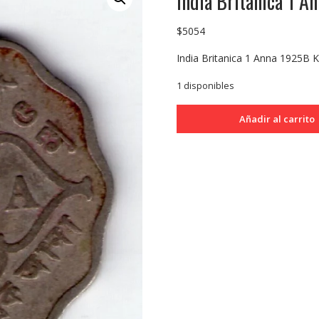
India Britanica 1 
$
5054
India Britanica 1 Anna 1925B
1 disponibles
India
Añadir al carrito
Britanica
1
Anna
1925B
KM513
MB-
cantidad