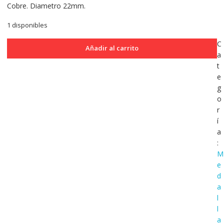
Cobre. Diametro 22mm.
1 disponibles
Medalla
C
Añadir al carrito
Belgica
a
Exposicion
t
Internacional
e
de
g
Antwerpen
o
1894
r
cantidad
í
a
:
M
e
d
a
l
l
a