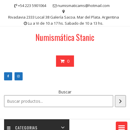
Saltar
+54 223 5901064
numismaticams@hotmail.com
contenido
Rivadavia 2333 Local 38 Galería Sacoa. Mar del Plata. Argentina
Lu a Vi de 10 a 17 hs. Sabado de 10 a 13 hs.
Numismática Stanic
0
Buscar
CATEGORIAS