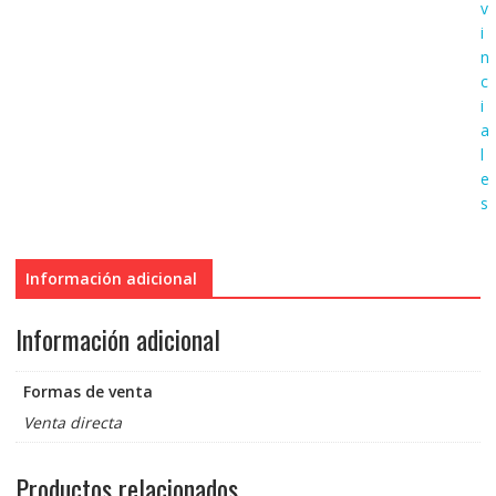
v
i
n
c
i
a
l
e
s
Información adicional
Información adicional
Formas de venta
Venta directa
Productos relacionados