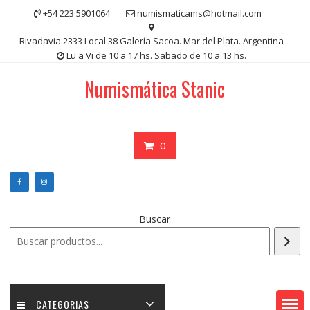
Saltar
+54 223 5901064
numismaticams@hotmail.com
contenido
Rivadavia 2333 Local 38 Galería Sacoa. Mar del Plata. Argentina
Lu a Vi de 10 a 17 hs. Sabado de 10 a 13 hs.
Numismática Stanic
0
Buscar
CATEGORIAS