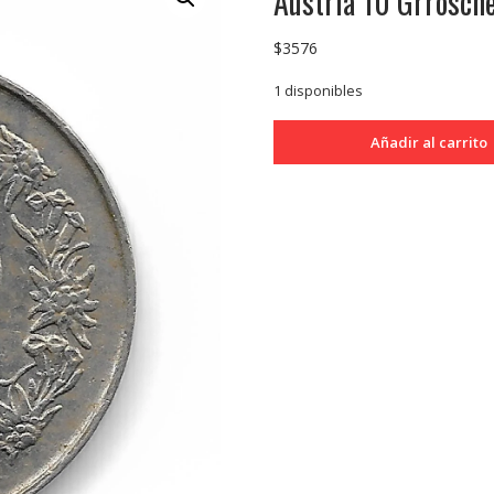
Austria 10 Grrosc
$
3576
1 disponibles
Austria
Añadir al carrito
10
Grroschen
1925
KM2838
MB
cantidad