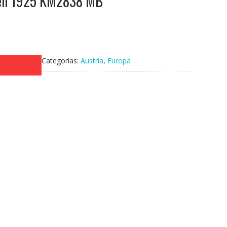
hen 1925 KM2838 MB
Categorías:
Austria
,
Europa