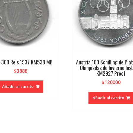
l 300 Reis 1937 KM538 MB
Austria 100 Schilling de Pla
Olimpiadas de Invierno Ins
$
3888
KM2927 Proof
$
120000
Añadir al carrito
Añadir al carrito