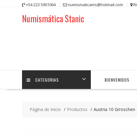
Saltar
+54 223 5901064
numismaticams@hotmail.com
R
contenido
Numismática Stanic
CATEGORIAS
BIENVENIDOS
Página de Inicio
Productos
Austria 10 Grrosche