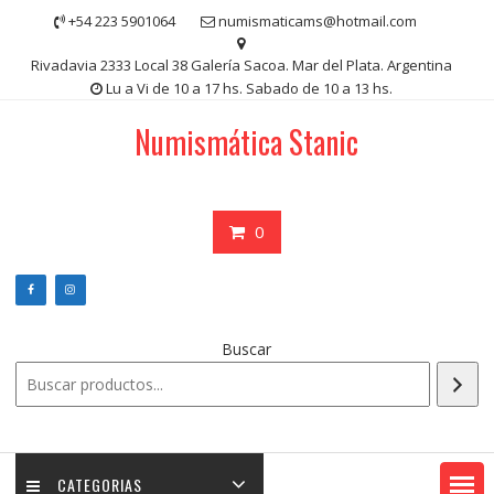
Saltar
+54 223 5901064
numismaticams@hotmail.com
contenido
Rivadavia 2333 Local 38 Galería Sacoa. Mar del Plata. Argentina
Lu a Vi de 10 a 17 hs. Sabado de 10 a 13 hs.
Numismática Stanic
0
Buscar
CATEGORIAS