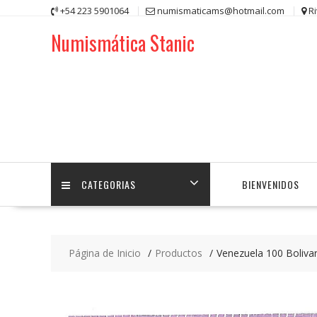
Saltar
+54 223 5901064
numismaticams@hotmail.com
R
contenido
Numismática Stanic
CATEGORIAS
BIENVENIDOS
Página de Inicio
Productos
Venezuela 100 Boliv