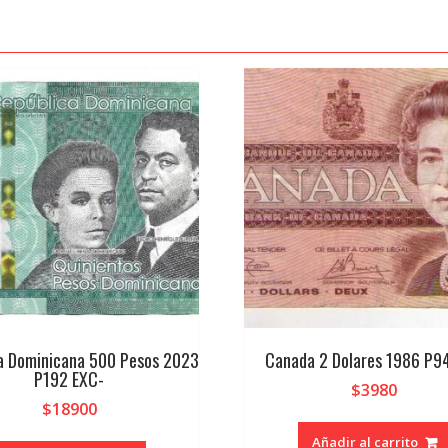
a Dominicana 500 Pesos 2023
Canada 2 Dolares 1986 P9
P192 EXC-
$
3980
$
18900
Añadir al carrito