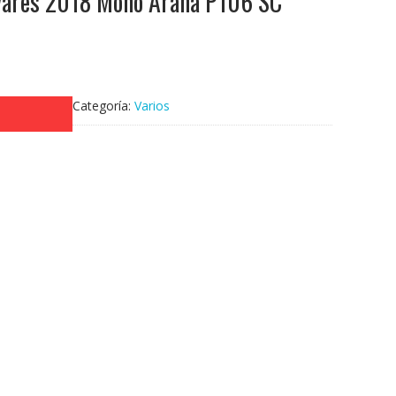
vares 2018 Mono Araña P106 SC
Categoría:
Varios