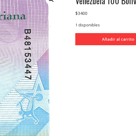
Venezuela 100 Boli
$
3400
1 disponibles
Venezuela
Añadir al carrito
100
Bolivares
2018
Mono
Araña
P106
SC
cantidad