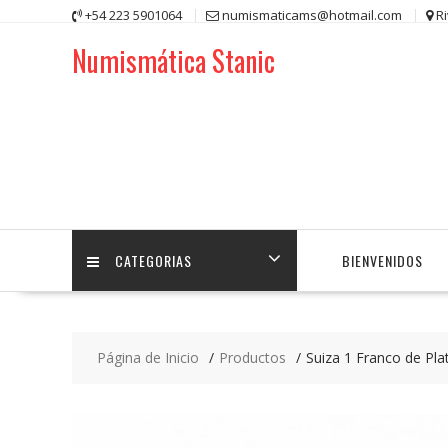
Saltar
+54 223 5901064
numismaticams@hotmail.com
R
contenido
Numismática Stanic
CATEGORIAS
BIENVENIDOS
Página de Inicio
Productos
Suiza 1 Franco de Pl