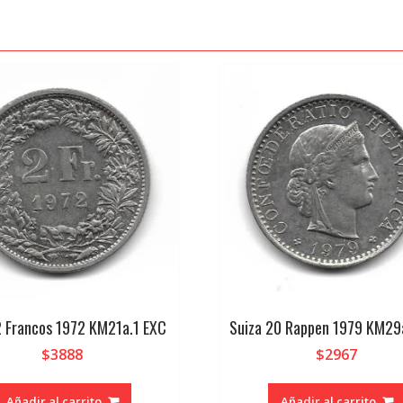
2 Francos 1972 KM21a.1 EXC
Suiza 20 Rappen 1979 KM29
$
3888
$
2967
Añadir al carrito
Añadir al carrito