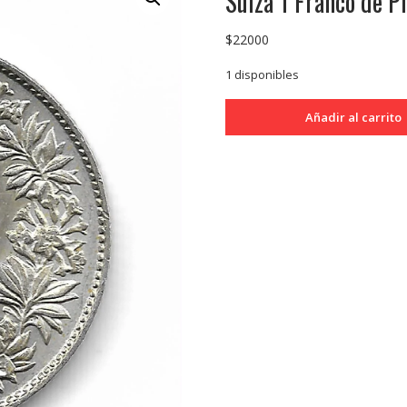
Suiza 1 Franco de 
$
22000
1 disponibles
Suiza
Añadir al carrito
1
Franco
de
Plata
1963
KM24
SC
cantidad