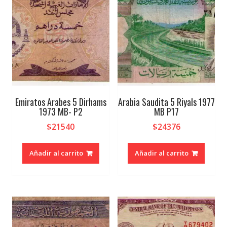
Emiratos Arabes 5 Dirhams
Arabia Saudita 5 Riyals 1977
1973 MB- P2
MB P17
$
21540
$
24376
Añadir al carrito
Añadir al carrito