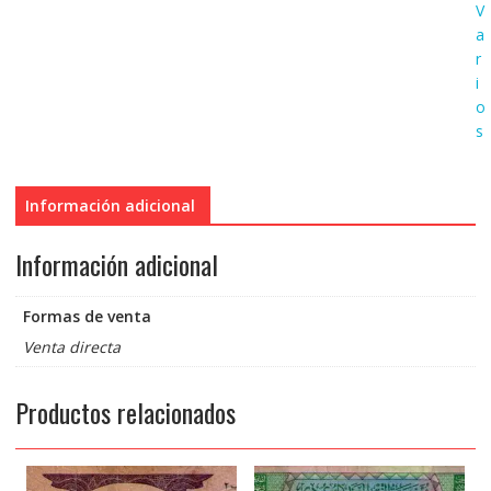
V
a
r
i
o
s
Información adicional
Información adicional
Formas de venta
Venta directa
Productos relacionados