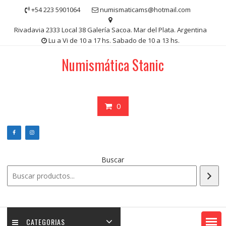
Saltar
+54 223 5901064
numismaticams@hotmail.com
contenido
Rivadavia 2333 Local 38 Galería Sacoa. Mar del Plata. Argentina
Lu a Vi de 10 a 17 hs. Sabado de 10 a 13 hs.
Numismática Stanic
0
Buscar
CATEGORIAS