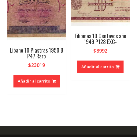
Filipinas 10 Centavos año
1949 P128 EXC-
Libano 10 Piastras 1950 B
$
8992
P47 Raro
$
23019
Añadir al carrito
Añadir al carrito