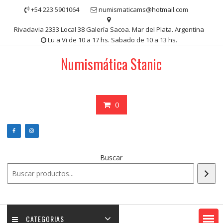
Saltar
+54 223 5901064
numismaticams@hotmail.com
contenido
Rivadavia 2333 Local 38 Galería Sacoa. Mar del Plata. Argentina
Lu a Vi de 10 a 17 hs. Sabado de 10 a 13 hs.
Numismática Stanic
0
Buscar
CATEGORIAS