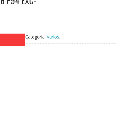
66 P94 EXC-
Categoría:
Varios.