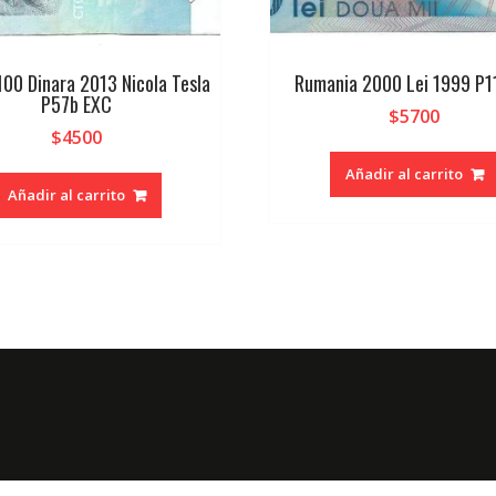
100 Dinara 2013 Nicola Tesla
Rumania 2000 Lei 1999 P1
P57b EXC
$
5700
$
4500
Añadir al carrito
Añadir al carrito