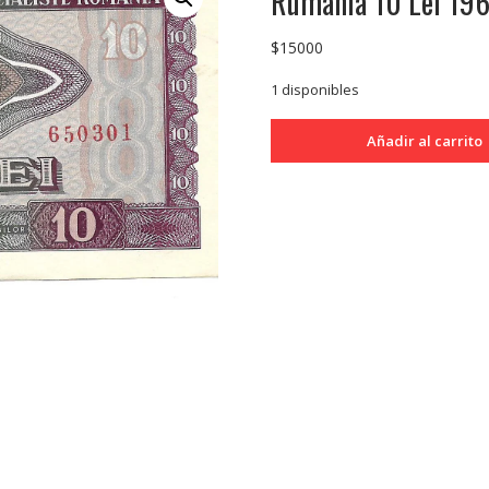
Rumania 10 Lei 19
$
15000
1 disponibles
Rumania
Añadir al carrito
10
Lei
1966
P94
EXC-
cantidad