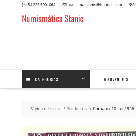
Saltar
+54 223 5901064
numismaticams@hotmail.com
R
contenido
Numismática Stanic
CATEGORIAS
BIENVENIDOS
Página de Inicio
Productos
Rumania 10 Lei 1966