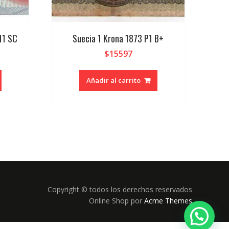
11 SC
Suecia 1 Krona 1873 P1 B+
$
15597
Añadir al carrito
Copyright © todos los derechos reservados
Online Shop por
Acme Themes