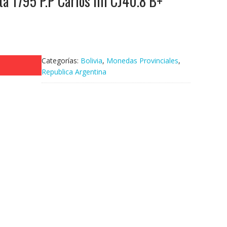
ta 1795 P.P Carlos IIII CJ40.8 B+
Categorías:
Bolivia
,
Monedas Provinciales
,
Republica Argentina