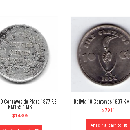
20 Centavos de Plata 1877 F.E
Bolivia 10 Centavos 1937 K
KM159.1 MB
$
7911
$
14306
Añadir al carrito