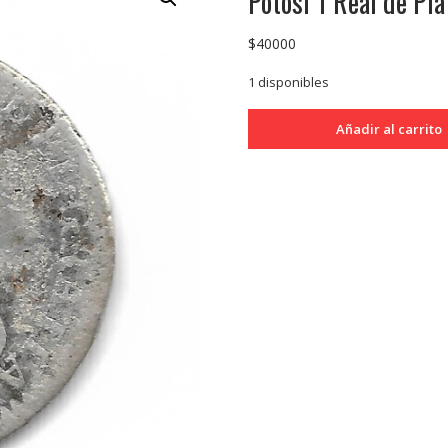
Potosi 1 Real de Pla
$
40000
1 disponibles
Potosi
Añadir al carrito
1
Real
de
Plata
1795
P.P
Carlos
IIII
CJ40.8
B+
cantidad