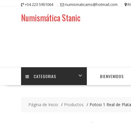
Saltar
+54 223 5901064
numismaticams@hotmail.com
R
contenido
Numismática Stanic
CATEGORIAS
BIENVENIDOS
Página de Inicio
Productos
Potosi 1 Real de Plata