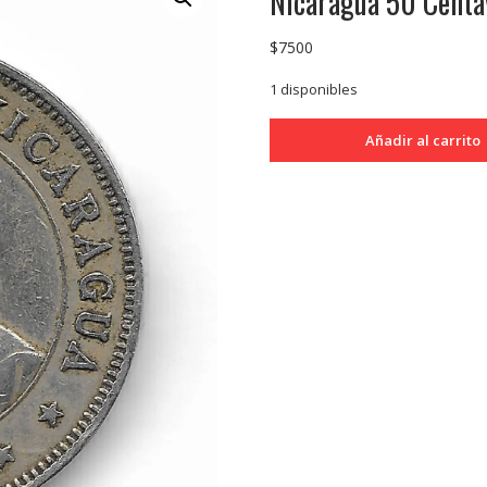
Nicaragua 50 Cent
$
7500
1 disponibles
Nicaragua
Añadir al carrito
50
Centavos
1950
KM19.1
MB+
cantidad