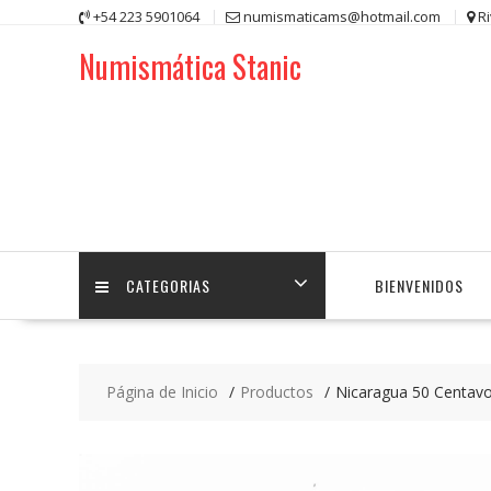
Saltar
+54 223 5901064
numismaticams@hotmail.com
R
contenido
Numismática Stanic
CATEGORIAS
BIENVENIDOS
Página de Inicio
Productos
Nicaragua 50 Centav