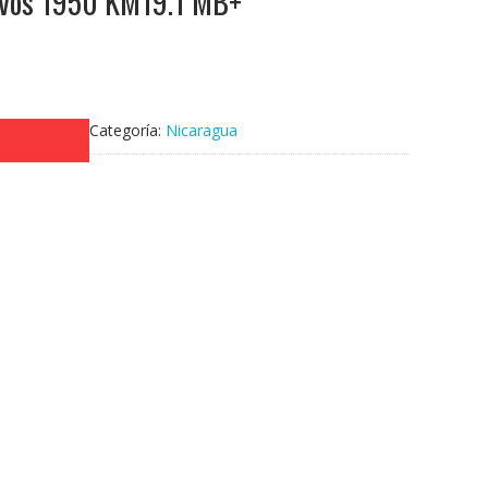
avos 1950 KM19.1 MB+
Categoría:
Nicaragua