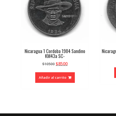
Nicaragua 1 Cordoba 1984 Sandino
Nicarag
KM43a SC-
El
El
$
8500
$
10500
precio
precio
original
actual
Añadir al carrito
era:
es:
$10500.
$8500.