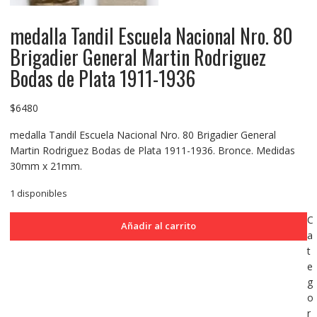
medalla Tandil Escuela Nacional Nro. 80
Brigadier General Martin Rodriguez
Bodas de Plata 1911-1936
$
6480
medalla Tandil Escuela Nacional Nro. 80 Brigadier General
Martin Rodriguez Bodas de Plata 1911-1936. Bronce. Medidas
30mm x 21mm.
1 disponibles
medalla
C
Añadir al carrito
Tandil
a
Escuela
t
Nacional
e
Nro.
g
80
o
Brigadier
r