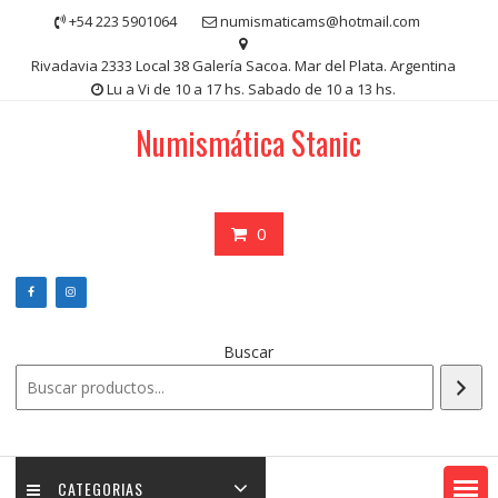
Saltar
+54 223 5901064
numismaticams@hotmail.com
contenido
Rivadavia 2333 Local 38 Galería Sacoa. Mar del Plata. Argentina
Lu a Vi de 10 a 17 hs. Sabado de 10 a 13 hs.
Numismática Stanic
0
Buscar
CATEGORIAS