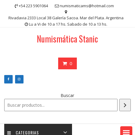
Saltar
+54 223 5901064
numismaticams@hotmail.com
contenido
Rivadavia 2333 Local 38 Galería Sacoa. Mar del Plata. Argentina
Lu a Vi de 10 a 17 hs. Sabado de 10 a 13 hs.
Numismática Stanic
0
Buscar
CATEGORIAS