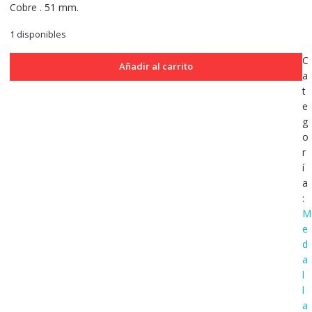
Cobre . 51 mm.
1 disponibles
Medalla
C
Añadir al carrito
Sociedad
a
Italiana
t
de
e
Tiro
g
a
o
Segno
r
1895.
í
Jhonson
a
Milano
:
cantidad
M
e
d
a
l
l
a