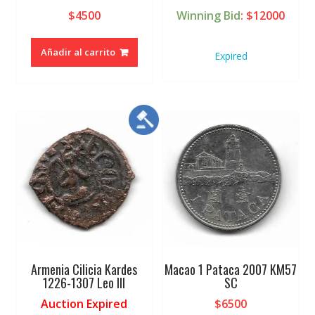
$
4500
Winning Bid
:
$
12000
Añadir al carrito
Expired
Armenia Cilicia Kardes
Macao 1 Pataca 2007 KM57
1226-1307 Leo III
SC
Auction Expired
$
6500