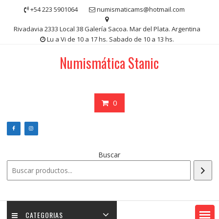
Saltar
+54 223 5901064
numismaticams@hotmail.com
contenido
Rivadavia 2333 Local 38 Galería Sacoa. Mar del Plata. Argentina
Lu a Vi de 10 a 17 hs. Sabado de 10 a 13 hs.
Numismática Stanic
0
Buscar
CATEGORIAS