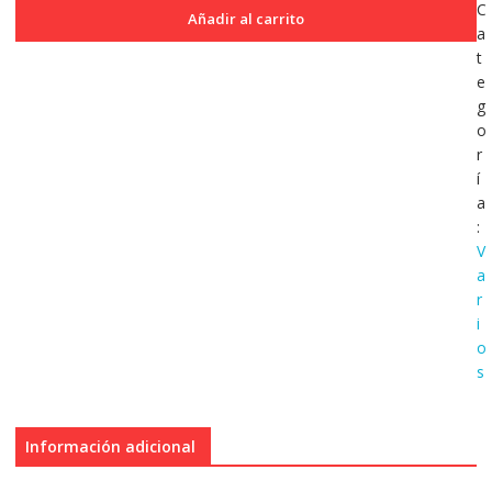
Macao
C
Añadir al carrito
Colonia
a
Portuguesa
t
10
e
Avos
g
1952
o
KM2
r
SC
í
cantidad
a
:
V
a
r
i
o
s
Información adicional