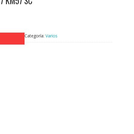
07 KM57 SC
Categoría:
Varios