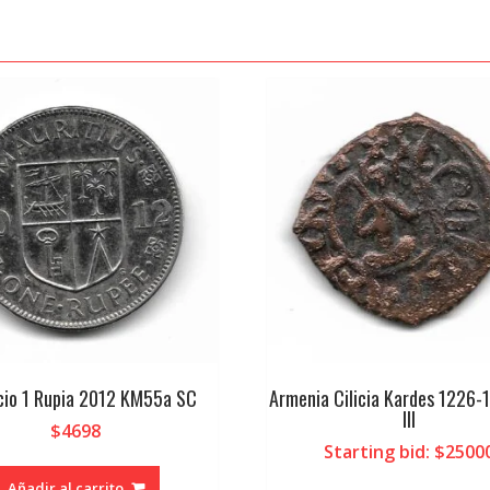
cio 1 Rupia 2012 KM55a SC
Armenia Cilicia Kardes 1226-
III
$
4698
Starting bid
:
$
2500
Añadir al carrito