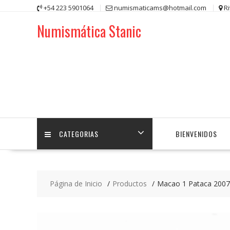
Saltar
+54 223 5901064
numismaticams@hotmail.com
R
contenido
Numismática Stanic
CATEGORIAS
BIENVENIDOS
Página de Inicio
Productos
Macao 1 Pataca 200