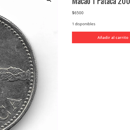
Macao 1 Pataca 20
$
6500
1 disponibles
Macao
Añadir al carrito
1
Pataca
2007
KM57
SC
cantidad