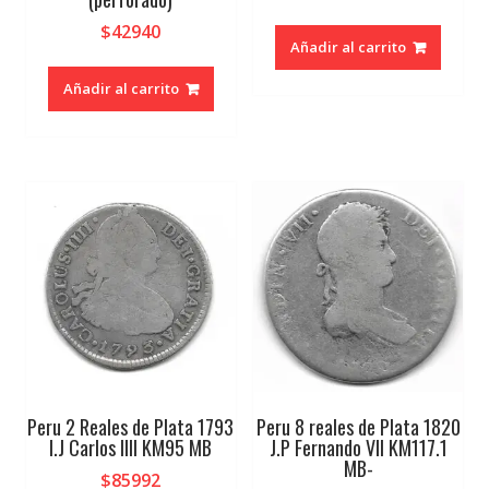
$
42940
Añadir al carrito
Añadir al carrito
Peru 2 Reales de Plata 1793
Peru 8 reales de Plata 1820
I.J Carlos IIII KM95 MB
J.P Fernando VII KM117.1
MB-
$
85992