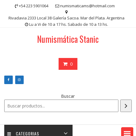
Saltar
+54 223 5901064
numismaticams@hotmail.com
contenido
Rivadavia 2333 Local 38 Galería Sacoa. Mar del Plata. Argentina
Lu a Vi de 10 a 17 hs. Sabado de 10 a 13 hs.
Numismática Stanic
0
Buscar
CATEGORIAS