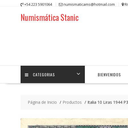
Saltar
+54 223 5901064
numismaticams@hotmail.com
R
contenido
Numismática Stanic
CATEGORIAS
BIENVENIDOS
Página de Inicio
Productos
Italia 10 Liras 1944 