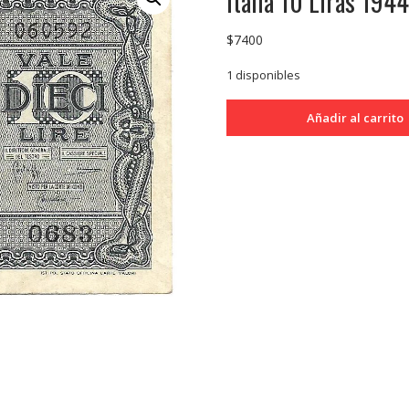
Italia 10 Liras 19
$
7400
1 disponibles
Italia
Añadir al carrito
10
Liras
1944
P32C
MB
cantidad