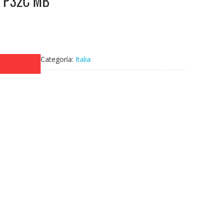
44 P32C MB
Categoría:
Italia