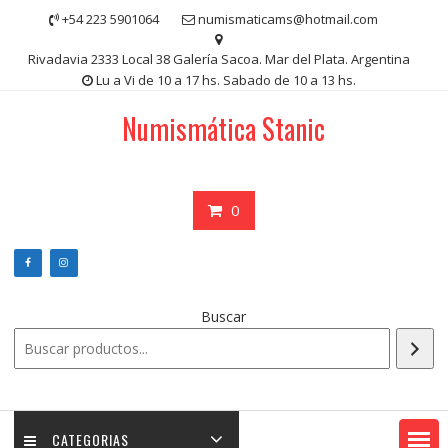
Saltar
+54 223 5901064
numismaticams@hotmail.com
contenido
Rivadavia 2333 Local 38 Galería Sacoa. Mar del Plata. Argentina
Lu a Vi de 10 a 17 hs. Sabado de 10 a 13 hs.
Numismática Stanic
0
Buscar
CATEGORIAS