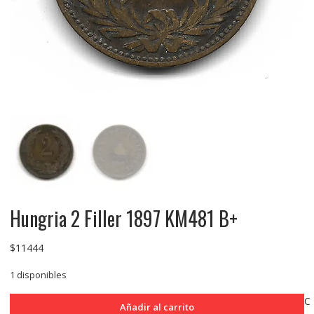
Hungria 2 Filler 1897 KM481 B+
$
11444
1 disponibles
Hungria
C
Añadir al carrito