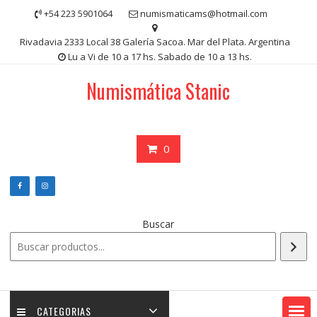
Saltar
+54 223 5901064
numismaticams@hotmail.com
contenido
Rivadavia 2333 Local 38 Galería Sacoa. Mar del Plata. Argentina
Lu a Vi de 10 a 17 hs. Sabado de 10 a 13 hs.
Numismática Stanic
0
Buscar
CATEGORIAS