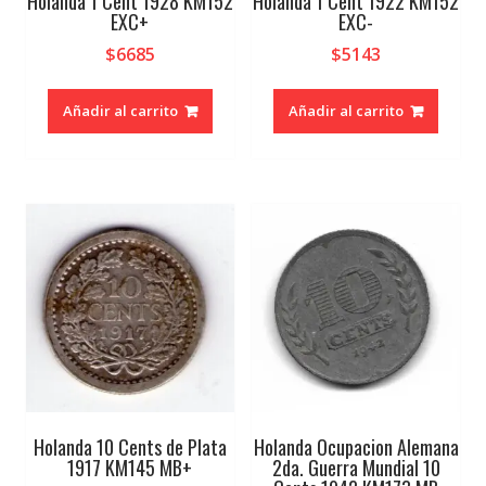
Holanda 1 Cent 1928 KM152
Holanda 1 Cent 1922 KM152
EXC+
EXC-
$
6685
$
5143
Añadir al carrito
Añadir al carrito
Holanda 10 Cents de Plata
Holanda Ocupacion Alemana
1917 KM145 MB+
2da. Guerra Mundial 10