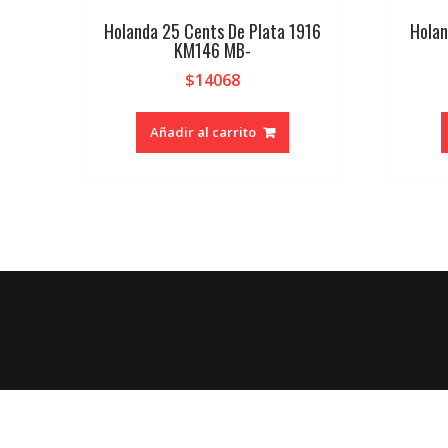
Holanda 25 Cents De Plata 1916
Holan
KM146 MB-
$
14068
Añadir al carrito