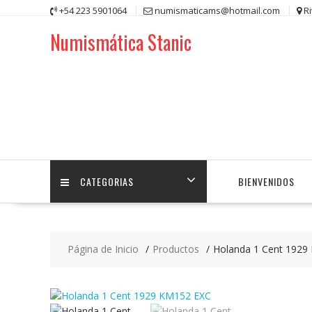
Saltar
+54 223 5901064
numismaticams@hotmail.com
R
contenido
Numismática Stanic
CATEGORIAS
BIENVENIDOS
Página de Inicio
Productos
Holanda 1 Cent 1929