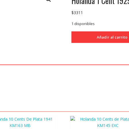
Holanda 1 Cent 19
$
3311
1 disponibles
Holanda
Añadir al carrito
1
Cent
1929
KM152
EXC
cantidad