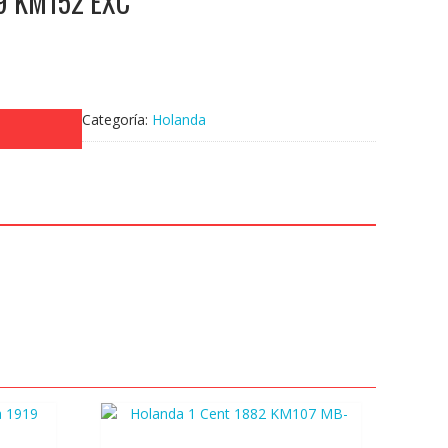
29 KM152 EXC
Categoría:
Holanda