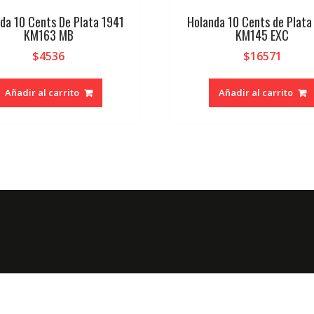
da 10 Cents De Plata 1941
Holanda 10 Cents de Plata
KM163 MB
KM145 EXC
$
4536
$
16571
Añadir al carrito
Añadir al carrito