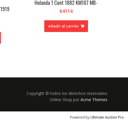
Holanda 1 Cent 1882 KM107 MB-
 1919
$
4114
Añadir al carrito
Copyright © todos los derechos reservados
Online Shop por
Acme Themes
Powered by
Ultimate Auction Pro