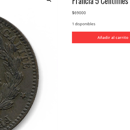
Francia 5 Centimes
$
69000
1 disponibles
Francia
Añadir al carrito
5
Centimes
1879
A
Escaso
KM821.1
EXC+
cantidad