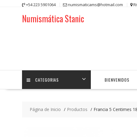
Saltar
+54 223 5901064
numismaticams@hotmail.com
R
contenido
Numismática Stanic
CATEGORIAS
BIENVENIDOS
Página de Inicio
Productos
Francia 5 Centimes 