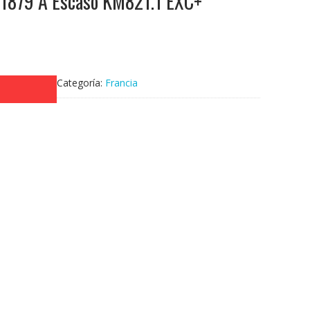
 1879 A Escaso KM821.1 EXC+
Categoría:
Francia