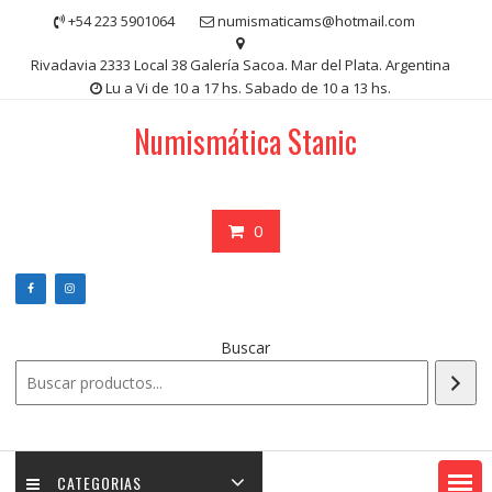
Saltar
+54 223 5901064
numismaticams@hotmail.com
contenido
Rivadavia 2333 Local 38 Galería Sacoa. Mar del Plata. Argentina
Lu a Vi de 10 a 17 hs. Sabado de 10 a 13 hs.
Numismática Stanic
0
Buscar
CATEGORIAS