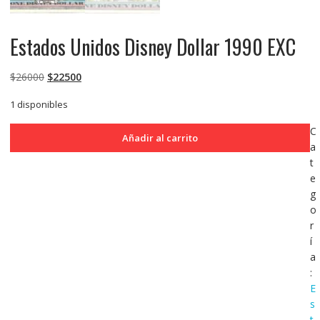
Estados Unidos Disney Dollar 1990 EXC
El
El
$
26000
$
22500
precio
precio
1 disponibles
original
actual
era:
es:
Estados
C
Añadir al carrito
$26000.
$22500.
Unidos
a
Disney
t
Dollar
e
1990
g
EXC
o
cantidad
r
í
a
:
E
s
t