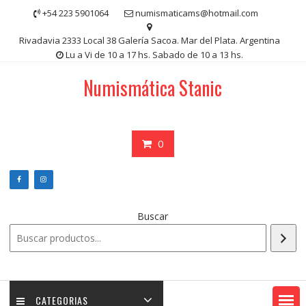
Saltar
+54 223 5901064
numismaticams@hotmail.com
contenido
Rivadavia 2333 Local 38 Galería Sacoa. Mar del Plata. Argentina
Lu a Vi de 10 a 17 hs. Sabado de 10 a 13 hs.
Numismática Stanic
0
Buscar
CATEGORIAS