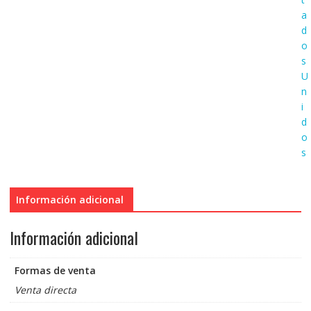
a
d
o
s
U
n
i
d
o
s
Información adicional
Información adicional
Formas de venta
Venta directa