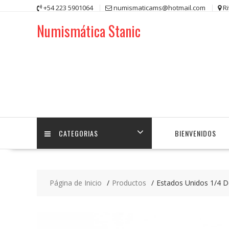
Saltar
+54 223 5901064
numismaticams@hotmail.com
R
contenido
Numismática Stanic
CATEGORIAS
BIENVENIDOS
Página de Inicio
Productos
Estados Unidos 1/4 D