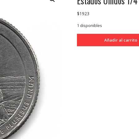
Estados Unidos 1/4
$
1923
1 disponibles
Estados
Añadir al carrito
Unidos
1/4
Dolar
2014P
Arches
cantidad