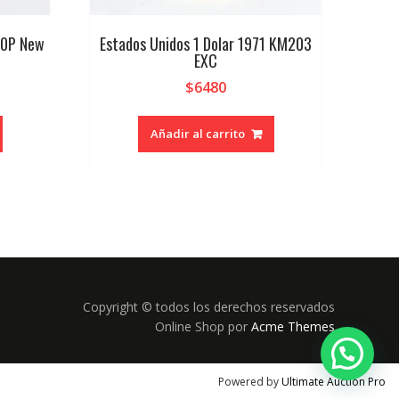
00P New
Estados Unidos 1 Dolar 1971 KM203
EXC
$
6480
Añadir al carrito
Copyright © todos los derechos reservados
Online Shop por
Acme Themes
Powered by
Ultimate Auction Pro