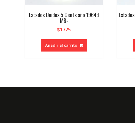
Estados Unidos 5 Cents año 1964d
Estados
MB-
$
1725
Añadir al carrito