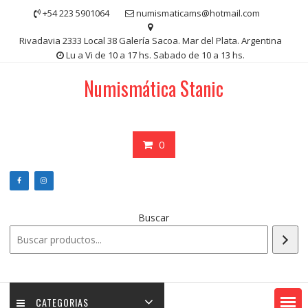
Saltar
+54 223 5901064
numismaticams@hotmail.com
contenido
Rivadavia 2333 Local 38 Galería Sacoa. Mar del Plata. Argentina
Lu a Vi de 10 a 17 hs. Sabado de 10 a 13 hs.
Numismática Stanic
0
Buscar
CATEGORIAS