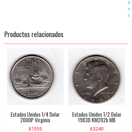
d
o
s
Productos relacionados
Estados Unidos 1/4 Dolar
Estados Unidos 1/2 Dolar
2000P Virginia
1983D KM202b MB
$
1555
$
3240