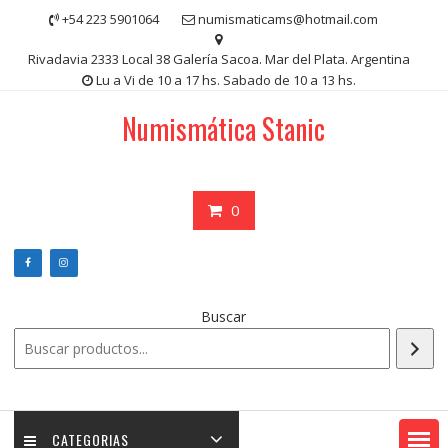
Saltar
+54 223 5901064
numismaticams@hotmail.com
contenido
Rivadavia 2333 Local 38 Galería Sacoa. Mar del Plata. Argentina
Lu a Vi de 10 a 17 hs. Sabado de 10 a 13 hs.
Numismática Stanic
0
Buscar
CATEGORIAS