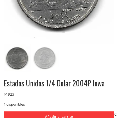
Estados Unidos 1/4 Dolar 2004P Iowa
$
1923
1 disponibles
Estados
C
Añadir al carrito