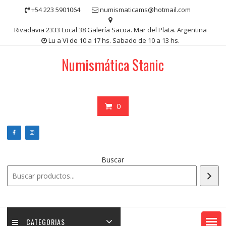
Saltar
+54 223 5901064
numismaticams@hotmail.com
contenido
Rivadavia 2333 Local 38 Galería Sacoa. Mar del Plata. Argentina
Lu a Vi de 10 a 17 hs. Sabado de 10 a 13 hs.
Numismática Stanic
0
Buscar
CATEGORIAS