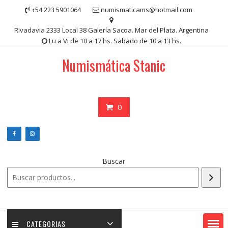
Saltar
+54 223 5901064
numismaticams@hotmail.com
contenido
Rivadavia 2333 Local 38 Galería Sacoa. Mar del Plata. Argentina
Lu a Vi de 10 a 17 hs. Sabado de 10 a 13 hs.
Numismática Stanic
0
Buscar
CATEGORIAS