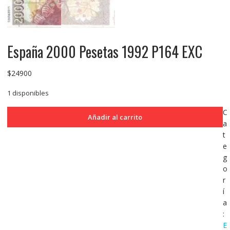
España 2000 Pesetas 1992 P164 EXC
$
24900
1 disponibles
España
C
Añadir al carrito
2000
a
Pesetas
t
1992
e
P164
g
EXC
o
cantidad
r
í
a
:
E