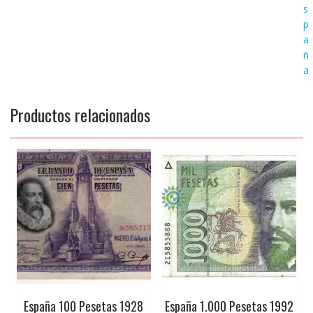
s
p
a
ñ
a
Productos relacionados
España 100 Pesetas 1928
España 1.000 Pesetas 1992