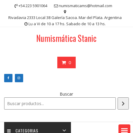
Saltar
+54 223 5901064
numismaticams@hotmail.com
contenido
Rivadavia 2333 Local 38 Galería Sacoa. Mar del Plata. Argentina
Lu a Vi de 10 a 17 hs. Sabado de 10 a 13 hs.
Numismática Stanic
0
Buscar
CATEGORIAS