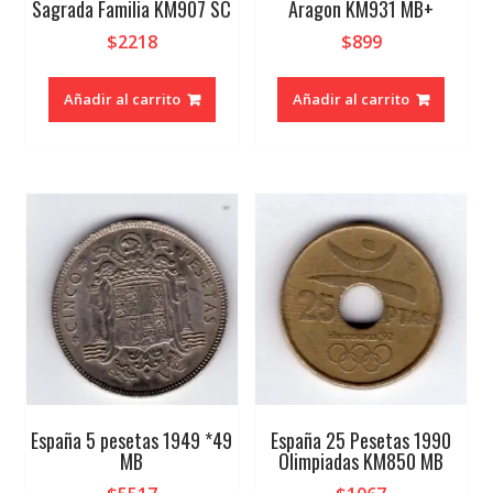
Sagrada Familia KM907 SC
Aragon KM931 MB+
$
2218
$
899
Añadir al carrito
Añadir al carrito
España 5 pesetas 1949 *49
España 25 Pesetas 1990
MB
Olimpiadas KM850 MB