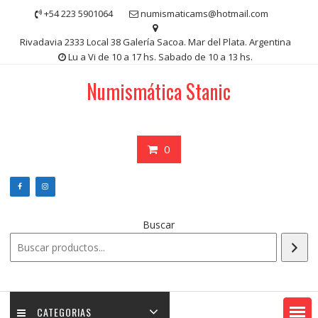
Saltar
+54 223 5901064
numismaticams@hotmail.com
contenido
Rivadavia 2333 Local 38 Galería Sacoa. Mar del Plata. Argentina
Lu a Vi de 10 a 17 hs. Sabado de 10 a 13 hs.
Numismática Stanic
0
Buscar
CATEGORIAS